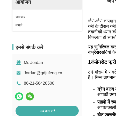
अपने
आयोजन
समाचार
जैसे-जैसे तापमान
मामले
गर्मी के दौरान गर
तकनीकी ध्यान क
विफलता हो सकत
यह सुनिश्चित कर
हमसे संपर्क करें
कंप्रेसर
सर्दियों 
1कंडेनसेट फ्र
Mr. Jordan
ठंडे मौसम में स
Jordan@gdjufeng.cn
है।
निम्न तापमान
86-21-56420500
ड्रेन वाल्
आपकी उत्पा
पाइपों में र
आपातकालीन 
अब बात करें
हीट एक्सचें