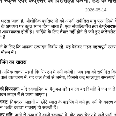
 स्क्रू एयर कंप्रेसर को विंटराइज़ करना: ठंड के मौसम 
2026-05-14
 घटता जाता है, औद्योगिक प्रतिष्ठानों को अपनी संपीड़ित वायु प्रणालियों 
्मी के अपव्यय पर बहुत ध्यान दिया जाता है, एक संचालित
पेंच हवा कंप्रेसर
अत
ी आवश्यकता होती है।
सर्दियों के लिए तैयार नहीं होने से जमे हुए कंडेनस
ी है।
ने के लिए कि आपका उत्पादन निर्बाध रहे, यह पेशेवर गाइड महत्वपूर्ण
के मौसम में।
ीजिंग का खतरा
बसे अधिक खतरा यह है कि सिस्टम में नमी जमेगी।
जब हवा को संपीड़ित कि
 वाले वातावरण में, यह जल तेजी से जमेगा, जिससे कई महत्वपूर्ण समस्याएं उत
व की विफलता
: यदि स्वचालित या मैनुअल ड्रेन वाल्व बंद स्थिति में जम जाते
दन लाइन में ले जाया जाएगा।
ुकावट
: नियंत्रण लाइनों या छोटे व्यास के पाइपिंग में जमे हुए नमी के कार
"अति-दबाव" यात्राएं हो सकती हैं।
जर क्षति
: पानी से ठंडा होने वाली इकाइयों में, हीट एक्सचेंजर में खड़े पान