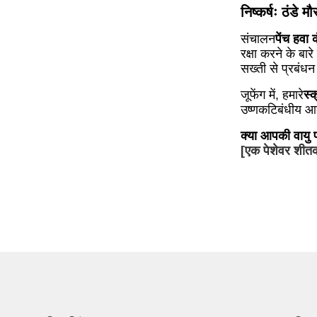
निष्कर्षः ठंडे
संचालन
पेंच हवा 
रक्षा करने के बारे 
सख्ती से प्रबंध
जूफेंग में, हमारे
स्
उष्णकटिबंधीय आर्
क्या आपकी वायु प्
[एक पेशेवर शीतक