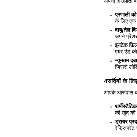
अपनी अखंडता बन
प्रणाली को पू
के लिए एक 
वायु/तेल व
अपने प्रेशर
इनटेक फ़िल्
एयर एंड को 
न्यूनतम दबा
जिससे लोड
4सर्दियों के ल
आपके आसपास क
थर्मोस्टैटि
की खुद की 
ड्रायर प्रद
रेफ्रिजरें