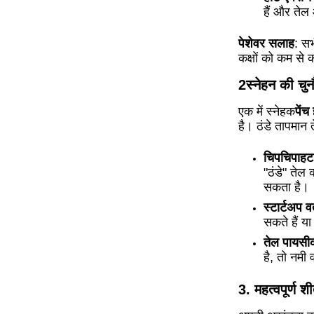
हैं और तेल
पेशेवर सलाह
: सभ
कक्षों को कम स
2स्नेहन की चु
एक में स्नेहक
पेंच
है।
ठंडे तापमान 
चिपचिपाहट मे
"ठंडे" तेल
सकता है।
स्टार्टअप व
सकते हैं य
तेल पायस
है, तो नमी 
3. महत्वपूर्ण