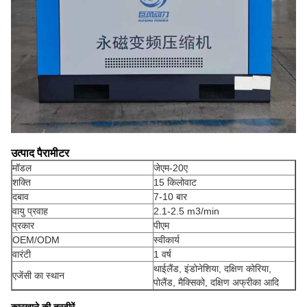
उत्पाद पैरामीटर
मॉडल
जेएम-20ए
शक्ति
15 किलोवाट
दबाव
7-10 बार
वायु प्रवाह
2.1-2.5 m3/min
प्रकार
पीएम
OEM/ODM
स्वीकार्य
वारंटी
1 वर्ष
थाईलैंड, इंडोनेशिया, दक्षिण कोरिया,
एजेंसी का स्थान
पोलैंड, मैक्सिको, दक्षिण अफ्रीका आदि