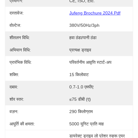
प्रमाणन:
CE, ISO, Etc.
दस्तावेज:
Jufeng Brochure 2024.pdf
वोल्टेज:
380V/50Hz/3ph
शीतलन विधि:
हवा ठंडा/पानी ठंडा
अभियान विधि:
प्रत्यक्ष ड्राइव
प्रारंभिक विधि:
परिवर्तनीय आवृत्ति स्टार्ट-अप
शक्ति:
15 किलोवाट
दबाव:
0.7-1.0 एमपीए
शोर स्तर:
≤75 डीबी (ए)
वज़न:
290 किलोग्राम
आपूर्ति की क्षमता:
5000 यूनिट प्रति माह
डायरेक्ट ड्राइव लो प्रेशर स्क्रू एयर 